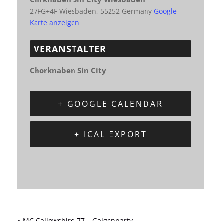
27FG+4F Wiesbaden
,
55252
Germany
Google
Karte anzeigen
VERANSTALTER
Chorknaben Sin City
+ GOOGLE CALENDAR
+ ICAL EXPORT
«
MC Gallowsbird 77 – Galgenparty