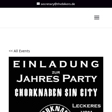
secretary@thebikers.de
<< All Events