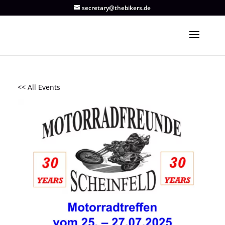
secretary@thebikers.de
<< All Events