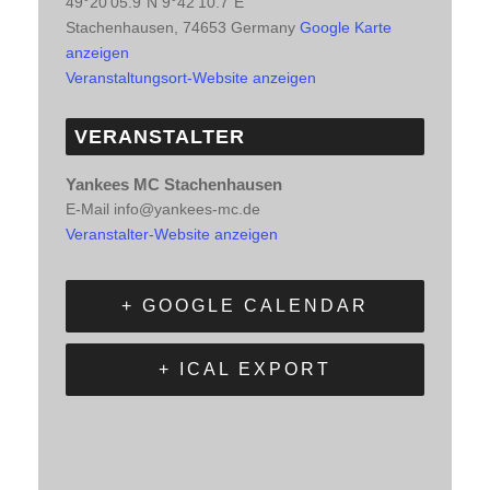
49°20'05.9"N 9°42'10.7"E
Stachenhausen
,
74653
Germany
Google Karte
anzeigen
Veranstaltungsort-Website anzeigen
VERANSTALTER
Yankees MC Stachenhausen
E-Mail
info@yankees-mc.de
Veranstalter-Website anzeigen
+ GOOGLE CALENDAR
+ ICAL EXPORT